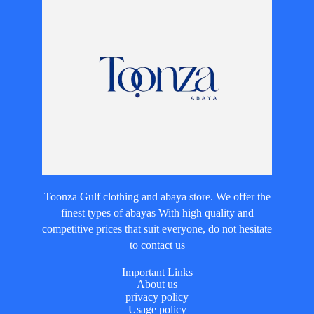
Toonza Gulf clothing and abaya store. We offer the
finest types of abayas With high quality and
competitive prices that suit everyone, do not hesitate
to contact us
Important Links
About us
privacy policy
Usage policy