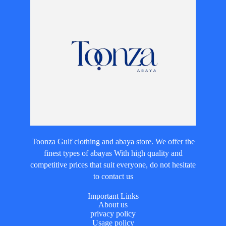
Toonza Gulf clothing and abaya store. We offer the
finest types of abayas With high quality and
competitive prices that suit everyone, do not hesitate
to contact us
Important Links
About us
privacy policy
Usage policy