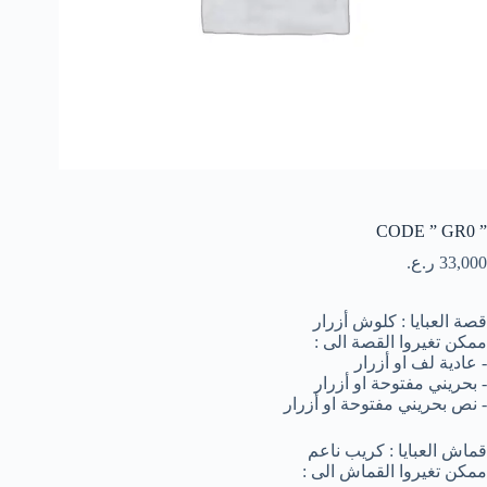
” CODE ” GR0
33,000
ر.ع.
قصة العبايا : كلوش أزرار