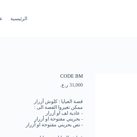
الرئيسية
عب
CODE BM
31,000
ر.ع.
قصة العبايا : كلوش أزرار