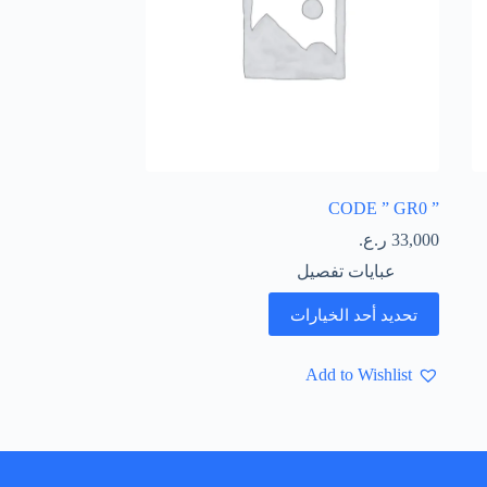
” CODE ” GR0
33,000
ر.ع.
عبايات تفصيل
تحديد أحد الخيارات
Add to Wishlist