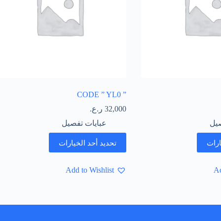
” CODE ” YL0
32,000
ر.ع.
صيل
عبايات تفصيل
ارات
تحديد أحد الخيارات
Add to Wishlist
Ad