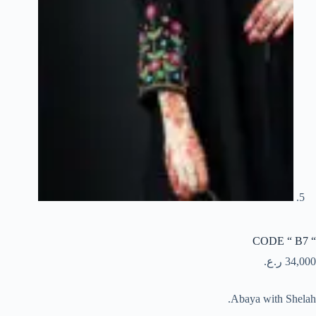
“ CODE “ B7
34,000
ر.ع.
Abaya with Shelah.