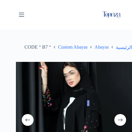
“ CODE “ B7
Custom Abayas
Abayas
الرئيسية